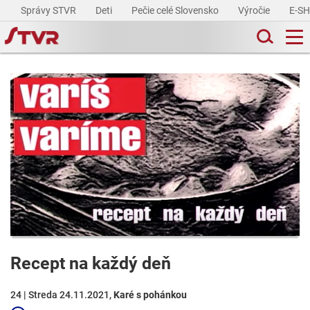
Správy STVR
Deti
Pečie celé Slovensko
Výročie
E-S
Recept na každý deň
24 | Streda 24.11.2021,
Karé s pohánkou