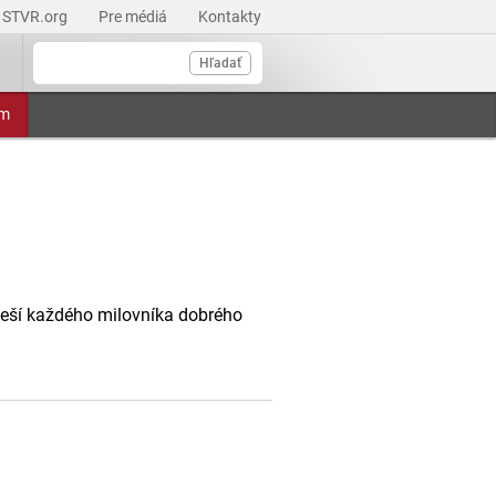
STVR.org
Pre médiá
Kontakty
Hľadať
am
oteší každého milovníka dobrého