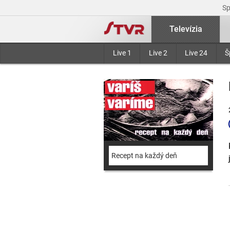
S
Televízia
Live 1
Live 2
Live 24
Š
Recept na každý deň