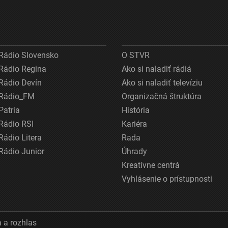
Rádio Slovensko
O STVR
Rádio Regina
Ako si naladiť rádiá
Rádio Devín
Ako si naladiť televíziu
Rádio_FM
Organizačná štruktúra
Patria
História
Rádio RSI
Kariéra
Rádio Litera
Rada
Rádio Junior
Úhrady
Kreatívne centrá
Vyhlásenie o prístupnosti
 a rozhlas