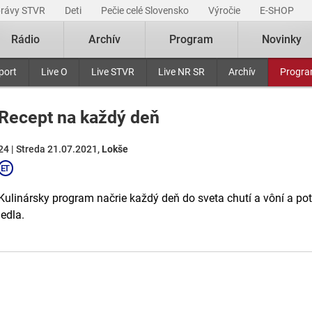
právy STVR
Deti
Pečie celé Slovensko
Výročie
E-SHOP
Rádio
Archív
Program
Novinky
port
Live O
Live STVR
Live NR SR
Archív
Progr
Recept na každý deň
24 | Streda 21.07.2021,
Lokše
Kulinársky program načrie každý deň do sveta chutí a vôní a p
jedla.