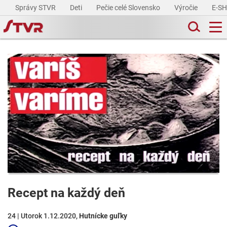
Správy STVR
Deti
Pečie celé Slovensko
Výročie
E-S
Recept na každý deň
24 | Utorok 1.12.2020,
Hutnícke guľky