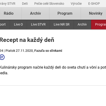
právy STVR
Deti
Pečie celé Slovensko
Výročie
E-SHOP
Rádio
Archív
Program
Novinky
port
Live O
Live STVR
Live NR SR
Archív
Progr
Recept na každý deň
24 | Piatok 27.11.2020,
Fazuľa so slivkami
Kulinársky program načrie každý deň do sveta chutí a vôní a p
jedla.