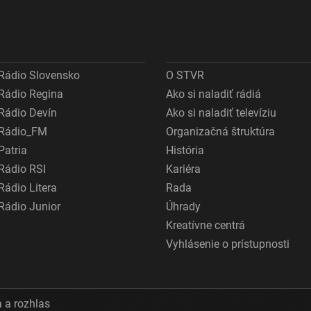
Rádio Slovensko
O STVR
Rádio Regina
Ako si naladiť rádiá
Rádio Devín
Ako si naladiť televíziu
Rádio_FM
Organizačná štruktúra
Patria
História
Rádio RSI
Kariéra
Rádio Litera
Rada
Rádio Junior
Úhrady
Kreatívne centrá
Vyhlásenie o prístupnosti
 a rozhlas