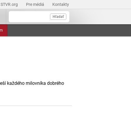
STVR.org
Pre médiá
Kontakty
Hľadať
am
oteší každého milovníka dobrého