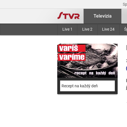
S
Televízia
Live 1
Live 2
Live 24
Š
Recept na každý deň