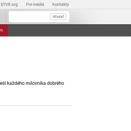
STVR.org
Pre médiá
Kontakty
Hľadať
am
oteší každého milovníka dobrého