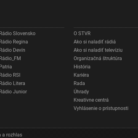
Rádio Slovensko
O STVR
Rádio Regina
Ako si naladiť rádiá
Rádio Devín
Ako si naladiť televíziu
Rádio_FM
Organizačná štruktúra
Patria
História
Rádio RSI
Kariéra
Rádio Litera
Rada
Rádio Junior
Úhrady
Kreatívne centrá
Vyhlásenie o prístupnosti
 a rozhlas