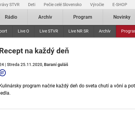
právy STVR
Deti
Pečie celé Slovensko
Výročie
E-SHOP
Rádio
Archív
Program
Novinky
port
Live O
Live STVR
Live NR SR
Archív
Progr
Recept na každý deň
24 | Streda 25.11.2020,
Baraní guláš
Kulinársky program načrie každý deň do sveta chutí a vôní a p
jedla.