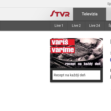
S
Televízia
Live 1
Live 2
Live 24
Š
Recept na každý deň