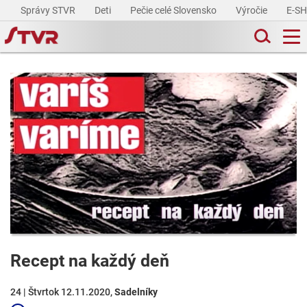
Správy STVR
Deti
Pečie celé Slovensko
Výročie
E-S
Recept na každý deň
24 | Štvrtok 12.11.2020,
Sadelníky