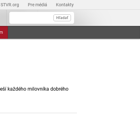
STVR.org
Pre médiá
Kontakty
Hľadať
am
oteší každého milovníka dobrého