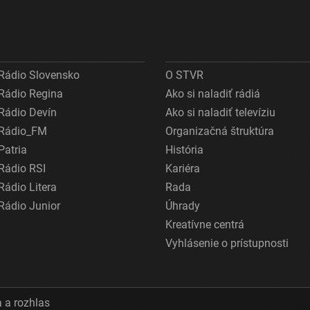
Rádio Slovensko
O STVR
Rádio Regina
Ako si naladiť rádiá
Rádio Devín
Ako si naladiť televíziu
Rádio_FM
Organizačná štruktúra
Patria
História
Rádio RSI
Kariéra
Rádio Litera
Rada
Rádio Junior
Úhrady
Kreatívne centrá
Vyhlásenie o prístupnosti
 a rozhlas