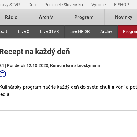
právy STVR
Deti
Pečie celé Slovensko
Výročie
E-SHOP
Rádio
Archív
Program
Novinky
port
Live O
Live STVR
Live NR SR
Archív
Progr
Recept na každý deň
24 | Pondelok 12.10.2020,
Kuracie kari s broskyňami
Kulinársky program načrie každý deň do sveta chutí a vôní a p
jedla.