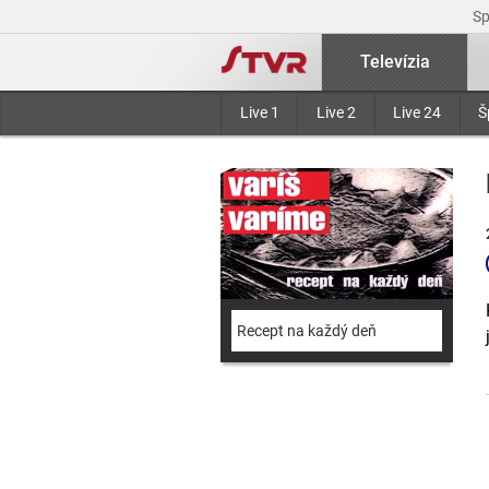
S
Televízia
Live 1
Live 2
Live 24
Š
Recept na každý deň