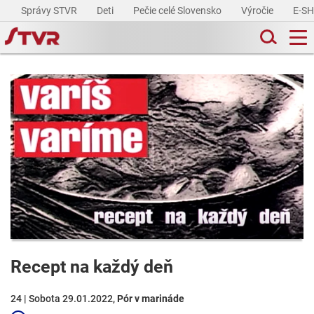
Správy STVR
Deti
Pečie celé Slovensko
Výročie
E-S
Recept na každý deň
24 | Sobota 29.01.2022,
Pór v marináde