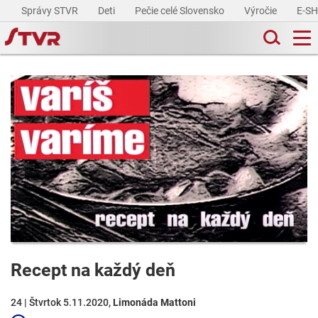
Správy STVR
Deti
Pečie celé Slovensko
Výročie
E-S
Recept na každý deň
24 | Štvrtok 5.11.2020,
Limonáda Mattoni