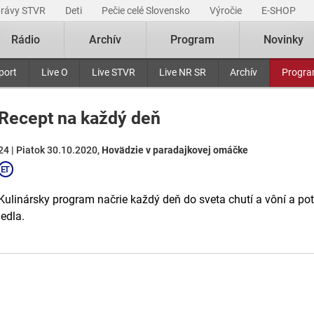
právy STVR
Deti
Pečie celé Slovensko
Výročie
E-SHOP
Rádio
Archív
Program
Novinky
port
Live O
Live STVR
Live NR SR
Archív
Progr
Recept na každý deň
24 | Piatok 30.10.2020,
Hovädzie v paradajkovej omáčke
Kulinársky program načrie každý deň do sveta chutí a vôní a p
jedla.