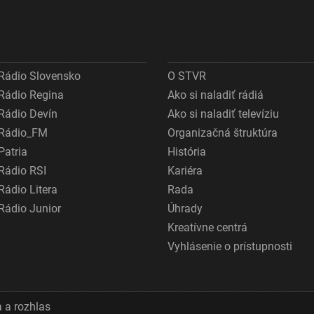
Rádio Slovensko
O STVR
Rádio Regina
Ako si naladiť rádiá
Rádio Devín
Ako si naladiť televíziu
Rádio_FM
Organizačná štruktúra
Patria
História
Rádio RSI
Kariéra
Rádio Litera
Rada
Rádio Junior
Úhrady
Kreatívne centrá
Vyhlásenie o prístupnosti
 a rozhlas