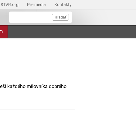
STVR.org
Pre médiá
Kontakty
Hľadať
am
oteší každého milovníka dobrého