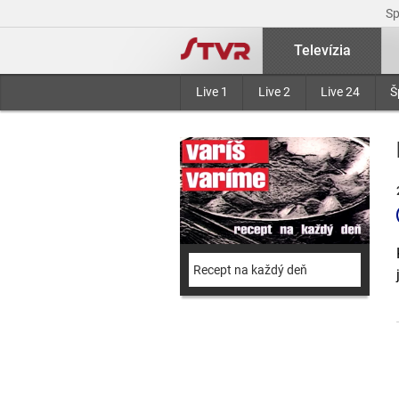
S
Televízia
Live 1
Live 2
Live 24
Š
Recept na každý deň