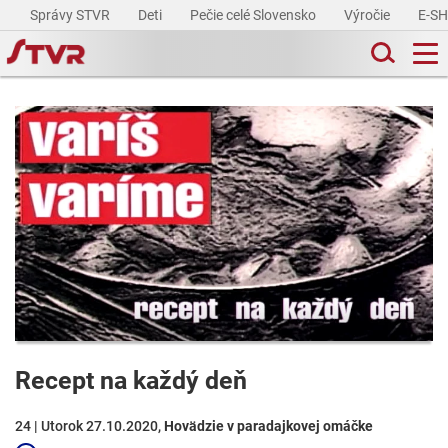
Správy STVR
Deti
Pečie celé Slovensko
Výročie
E-S
Recept na každý deň
24 | Utorok 27.10.2020,
Hovädzie v paradajkovej omáčke