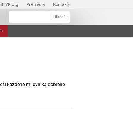
STVR.org
Pre médiá
Kontakty
Hľadať
am
oteší každého milovníka dobrého