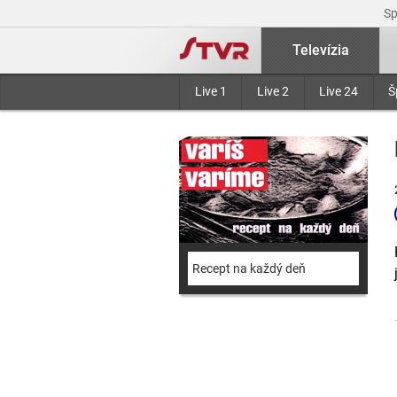
S
Televízia
Live 1
Live 2
Live 24
Š
Recept na každý deň