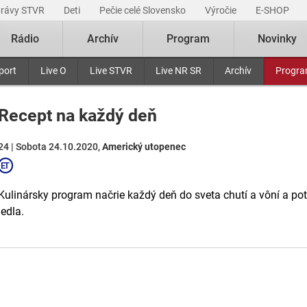
právy STVR
Deti
Pečie celé Slovensko
Výročie
E-SHOP
Rádio
Archív
Program
Novinky
port
Live O
Live STVR
Live NR SR
Archív
Progr
Recept na každý deň
24 | Sobota 24.10.2020,
Americký utopenec
Kulinársky program načrie každý deň do sveta chutí a vôní a p
jedla.