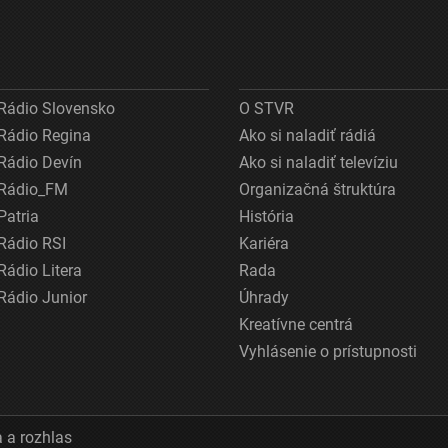
Rádio Slovensko
O STVR
Rádio Regina
Ako si naladiť rádiá
Rádio Devín
Ako si naladiť televíziu
Rádio_FM
Organizačná štruktúra
Patria
História
Rádio RSI
Kariéra
Rádio Litera
Rada
Rádio Junior
Úhrady
Kreatívne centrá
Vyhlásenie o prístupnosti
 a rozhlas