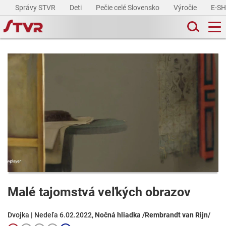
Správy STVR
Deti
Pečie celé Slovensko
Výročie
E-S
Malé tajomstvá veľkých obrazov
Dvojka | Nedeľa 6.02.2022,
Nočná hliadka /Rembrandt van Rijn/