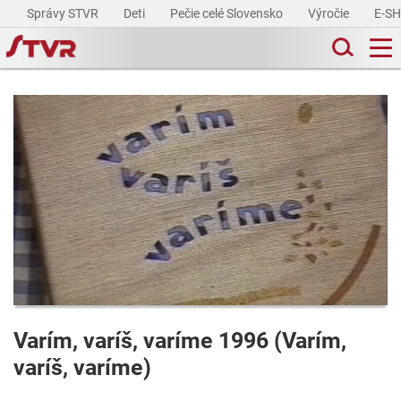
Správy STVR
Deti
Pečie celé Slovensko
Výročie
E-S
Varím, varíš, varíme 1996 (Varím,
varíš, varíme)