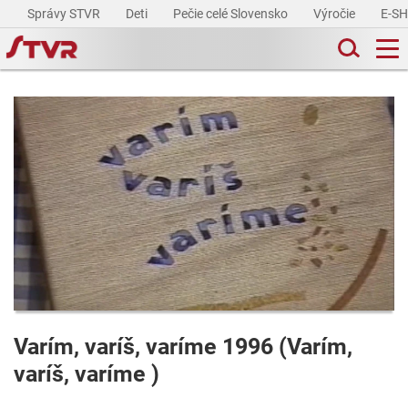
Správy STVR
Deti
Pečie celé Slovensko
Výročie
E-S
Varím, varíš, varíme 1996 (Varím,
varíš, varíme )