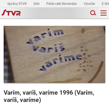
Správy STVR
Deti
Pečie celé Slovensko
Výročie
E-S
Varím, varíš, varíme 1996 (Varím,
varíš, varíme)