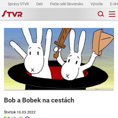
Správy STVR
Deti
Pečie celé Slovensko
Výročie
E-S
Bob a Bobek na cestách
Štvrtok 10.03.2022