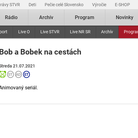
právy STVR
Deti
Pečie celé Slovensko
Výročie
E-SHOP
Rádio
Archív
Program
Novinky
port
Live O
Live STVR
Live NR SR
Archív
Progr
Bob a Bobek na cestách
Streda 21.07.2021
Animovaný seriál.