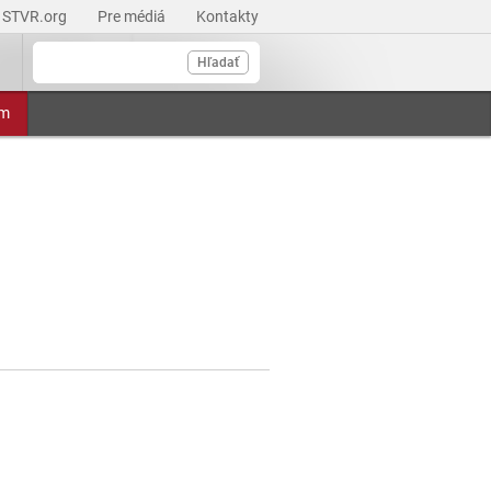
STVR.org
Pre médiá
Kontakty
Hľadať
am