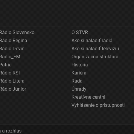
Rádio Slovensko
O STVR
Rádio Regina
Ako si naladiť rádiá
Rádio Devín
Ako si naladiť televíziu
Rádio_FM
Organizačná štruktúra
Patria
História
Rádio RSI
Kariéra
Rádio Litera
Rada
Rádio Junior
Úhrady
Kreatívne centrá
Vyhlásenie o prístupnosti
 a rozhlas