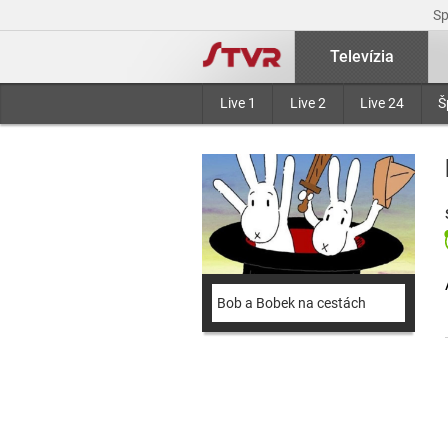
S
Televízia
Live 1
Live 2
Live 24
Š
Bob a Bobek na cestách