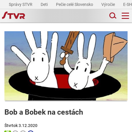
Správy STVR
Deti
Pečie celé Slovensko
Výročie
E-S
Bob a Bobek na cestách
Štvrtok 3.12.2020