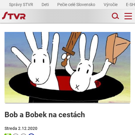
Správy STVR
Deti
Pečie celé Slovensko
Výročie
E-S
Bob a Bobek na cestách
Streda 2.12.2020