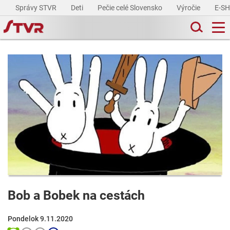
Správy STVR
Deti
Pečie celé Slovensko
Výročie
E-S
Bob a Bobek na cestách
Pondelok 9.11.2020