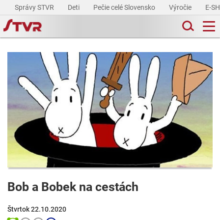
Správy STVR
Deti
Pečie celé Slovensko
Výročie
E-S
Bob a Bobek na cestách
Štvrtok 22.10.2020