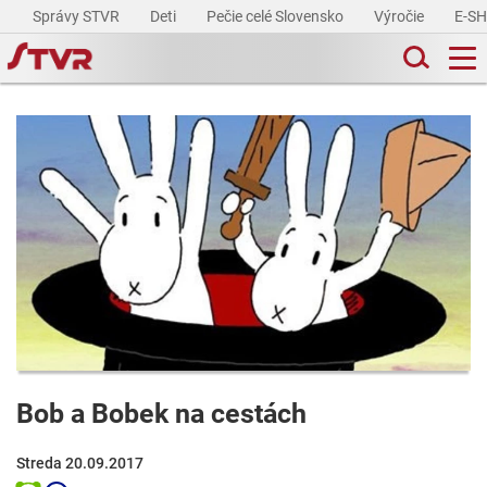
Správy STVR
Deti
Pečie celé Slovensko
Výročie
E-S
Bob a Bobek na cestách
Streda 20.09.2017