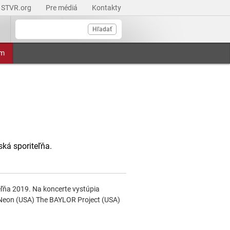
STVR.org
Pre médiá
Kontakty
Hľadať
am
ská sporiteľňa.
eľňa 2019. Na koncerte vystúpia
oNeon (USA) The BAYLOR Project (USA)