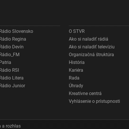
Rádio Slovensko
O STVR
Rádio Regina
Ako si naladiť rádiá
Rádio Devín
Ako si naladiť televíziu
Rádio_FM
Organizačná štruktúra
Patria
História
Rádio RSI
Kariéra
Rádio Litera
Rada
Rádio Junior
Úhrady
Kreatívne centrá
Vyhlásenie o prístupnosti
 a rozhlas