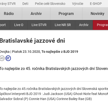
právy STVR
Deti
Pečie celé Slovensko
Výročie
E-SHOP
Rádio
Archív
Program
Novinky
port
Live O
Live STVR
Live NR SR
Archív
Progr
Bratislavské jazzové dni
Dvojka | Piatok 23.10.2020,
To najlepšie z BJD 2019
To najlepšie zo 45. ročníka Bratislavských jazzových dní Sloven
To najlepšie zo 45.ročníka Bratislavských jazzových dní Slovenská sporit
špičkoví interpreti BJD 2019 : Judi Jackson (USA) Ghost-Note feat Mon
Salvador Sobral (P) Connie Han (USA) Corinne Bailey Rae (GB)