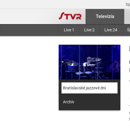
S
Televízia
Live 1
Live 2
Live 24
Š
Bratislavské jazzové dni
Archív