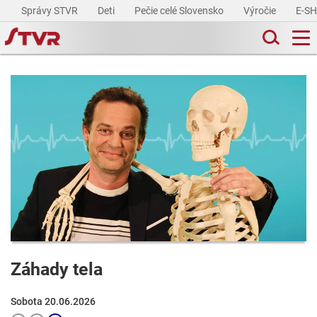
Správy STVR
Deti
Pečie celé Slovensko
Výročie
E-S
Záhady tela
Sobota 20.06.2026