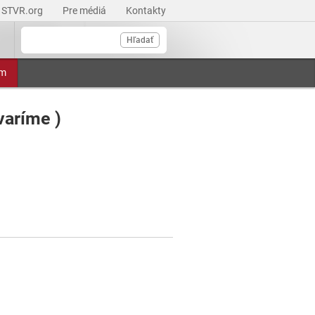
STVR.org
Pre médiá
Kontakty
Hľadať
am
varíme )