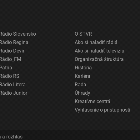
Rádio Slovensko
O STVR
Rádio Regina
Ako si naladiť rádiá
Rádio Devín
Ako si naladiť televíziu
Rádio_FM
Organizačná štruktúra
Patria
História
Rádio RSI
Kariéra
Rádio Litera
Rada
Rádio Junior
Úhrady
Kreatívne centrá
Vyhlásenie o prístupnosti
 a rozhlas