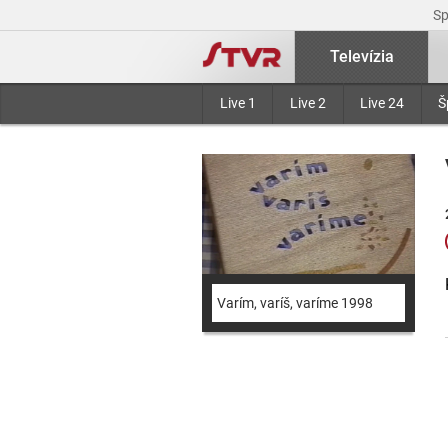
S
Televízia
Live 1
Live 2
Live 24
Š
Varím, varíš, varíme 1998