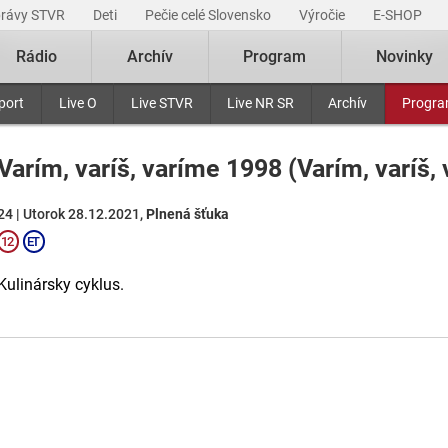
právy STVR
Deti
Pečie celé Slovensko
Výročie
E-SHOP
Rádio
Archív
Program
Novinky
port
Live O
Live STVR
Live NR SR
Archív
Progr
Varím, varíš, varíme 1998 (Varím, varíš, 
24 | Utorok 28.12.2021,
Plnená šťuka
Kulinársky cyklus.