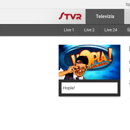
S
Televízia
Live 1
Live 2
Live 24
Š
Hopla!