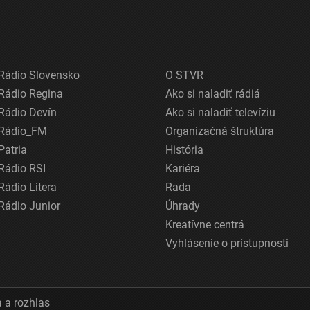
Rádio Slovensko
O STVR
Rádio Regina
Ako si naladiť rádiá
Rádio Devín
Ako si naladiť televíziu
Rádio_FM
Organizačná štruktúra
Patria
História
Rádio RSI
Kariéra
Rádio Litera
Rada
Rádio Junior
Úhrady
Kreatívne centrá
Vyhlásenie o prístupnosti
 a rozhlas