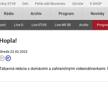
právy STVR
Deti
Pečie celé Slovensko
Výročie
E-SHOP
Rádio
Archív
Program
Novinky
port
Live O
Live STVR
Live NR SR
Archív
Progr
Hopla!
Streda 23.02.2022
Zábavná relácia s domácimi a zahraničnými videonáhravkami. 