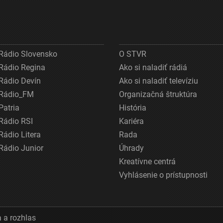
Rádio Slovensko
O STVR
Rádio Regina
Ako si naladiť rádiá
Rádio Devín
Ako si naladiť televíziu
Rádio_FM
Organizačná štruktúra
Patria
História
Rádio RSI
Kariéra
Rádio Litera
Rada
Rádio Junior
Úhrady
Kreatívne centrá
Vyhlásenie o prístupnosti
 a rozhlas