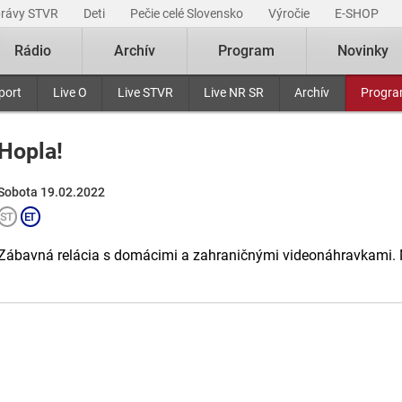
právy STVR
Deti
Pečie celé Slovensko
Výročie
E-SHOP
Rádio
Archív
Program
Novinky
port
Live O
Live STVR
Live NR SR
Archív
Progr
Hopla!
Sobota 19.02.2022
Zábavná relácia s domácimi a zahraničnými videonáhravkami. 