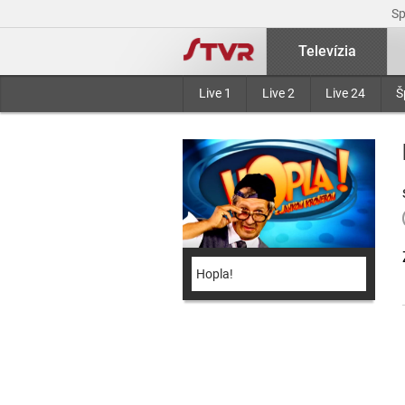
S
Televízia
Live 1
Live 2
Live 24
Š
Hopla!