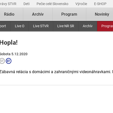
právy STVR
Deti
Pečie celé Slovensko
Výročie
E-SHOP
Rádio
Archív
Program
Novinky
port
Live O
Live STVR
Live NR SR
Archív
Progr
Hopla!
Sobota 5.12.2020
Zábavná relácia s domácimi a zahraničnými videonáhravkami. 