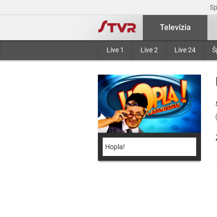
S
Televízia
Live 1
Live 2
Live 24
Š
Hopla!