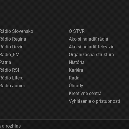
Rádio Slovensko
O STVR
Rádio Regina
Ako si naladiť rádiá
Rádio Devín
Ako si naladiť televíziu
Rádio_FM
Organizačná štruktúra
Patria
História
Rádio RSI
Kariéra
Rádio Litera
Rada
Rádio Junior
Úhrady
Kreatívne centrá
Vyhlásenie o prístupnosti
 a rozhlas