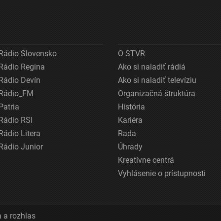
Rádio Slovensko
O STVR
Rádio Regina
Ako si naladiť rádiá
Rádio Devín
Ako si naladiť televíziu
Rádio_FM
Organizačná štruktúra
Patria
História
Rádio RSI
Kariéra
Rádio Litera
Rada
Rádio Junior
Úhrady
Kreatívne centrá
Vyhlásenie o prístupnosti
 a rozhlas