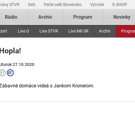
právy STVR
Deti
Pečie celé Slovensko
Výročie
E-SHOP
Rádio
Archív
Program
Novinky
port
Live O
Live STVR
Live NR SR
Archív
Progr
Hopla!
Utorok 27.10.2020
Zábavné domáce videá s Jankom Kronerom.