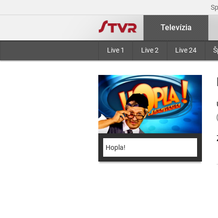
S
Televízia
Live 1
Live 2
Live 24
Š
Hopla!