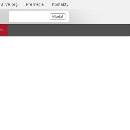
STVR.org
Pre médiá
Kontakty
Hľadať
am