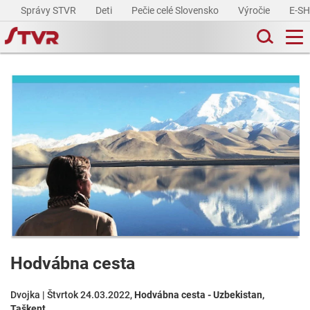
Správy STVR
Deti
Pečie celé Slovensko
Výročie
E-S
Hodvábna cesta
Dvojka | Štvrtok 24.03.2022,
Hodvábna cesta - Uzbekistan,
Taškent