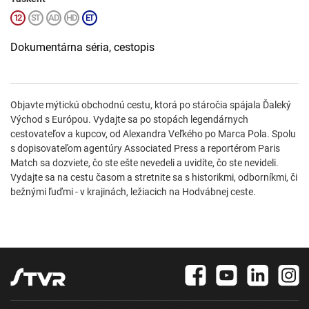
Dokumentárna séria, cestopis
Objavte mýtickú obchodnú cestu, ktorá po stáročia spájala Ďaleký
Východ s Európou. Vydajte sa po stopách legendárnych
cestovateľov a kupcov, od Alexandra Veľkého po Marca Pola. Spolu
s dopisovateľom agentúry Associated Press a reportérom Paris
Match sa dozviete, čo ste ešte nevedeli a uvidíte, čo ste nevideli.
Vydajte sa na cestu časom a stretnite sa s historikmi, odborníkmi, či
bežnými ľuďmi - v krajinách, ležiacich na Hodvábnej ceste.