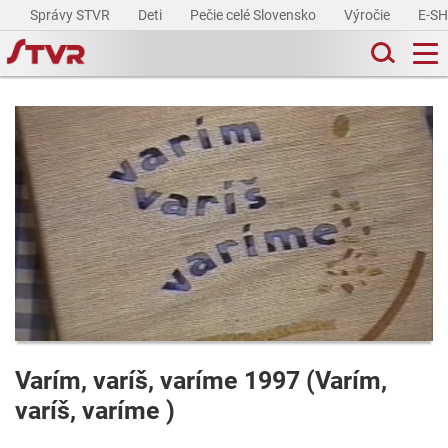
Správy STVR
Deti
Pečie celé Slovensko
Výročie
E-S
Varím, varíš, varíme 1997 (Varím,
varíš, varíme )