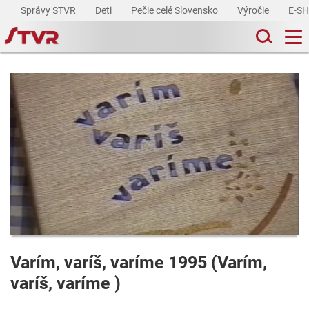
Správy STVR
Deti
Pečie celé Slovensko
Výročie
E-S
Varím, varíš, varíme 1995 (Varím,
varíš, varíme )