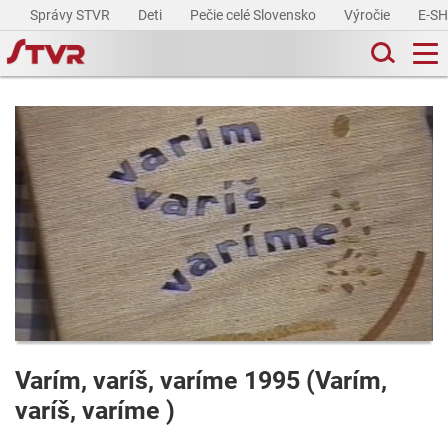
Správy STVR
Deti
Pečie celé Slovensko
Výročie
E-S
Varím, varíš, varíme 1995 (Varím,
varíš, varíme )