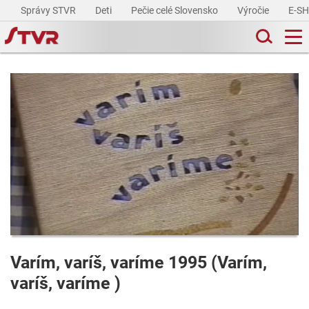
Správy STVR
Deti
Pečie celé Slovensko
Výročie
E-S
Varím, varíš, varíme 1995 (Varím,
varíš, varíme )