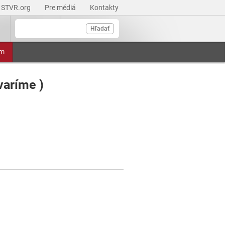
STVR.org
Pre médiá
Kontakty
Hľadať
am
varíme )