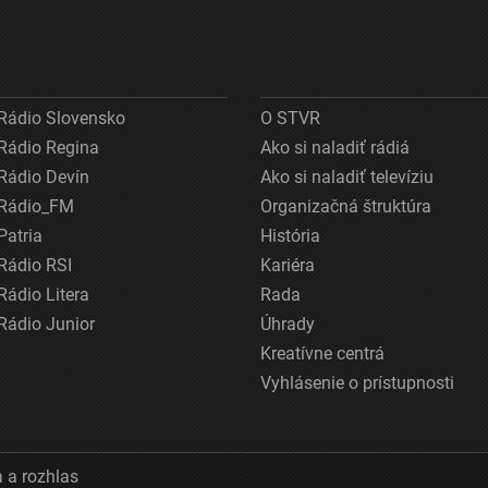
Rádio Slovensko
O STVR
Rádio Regina
Ako si naladiť rádiá
Rádio Devín
Ako si naladiť televíziu
Rádio_FM
Organizačná štruktúra
Patria
História
Rádio RSI
Kariéra
Rádio Litera
Rada
Rádio Junior
Úhrady
Kreatívne centrá
Vyhlásenie o prístupnosti
 a rozhlas