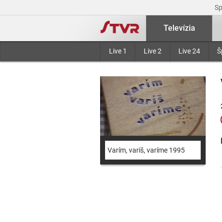
S
Televízia
Live 1
Live 2
Live 24
Š
Varím, varíš, varíme 1995