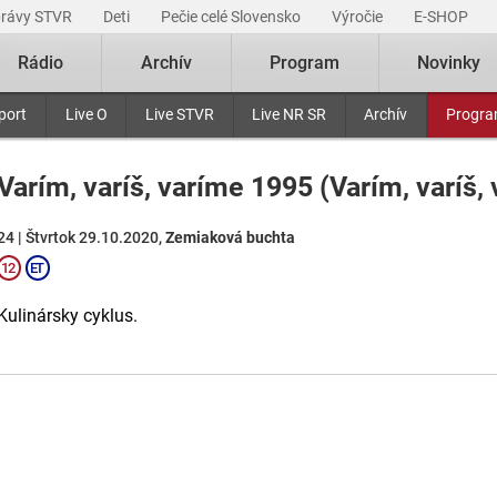
právy STVR
Deti
Pečie celé Slovensko
Výročie
E-SHOP
Rádio
Archív
Program
Novinky
port
Live O
Live STVR
Live NR SR
Archív
Progr
Varím, varíš, varíme 1995 (Varím, varíš, 
24 | Štvrtok 29.10.2020,
Zemiaková buchta
Kulinársky cyklus.