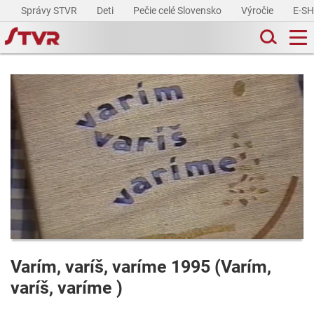
Správy STVR
Deti
Pečie celé Slovensko
Výročie
E-S
Varím, varíš, varíme 1995 (Varím,
varíš, varíme )