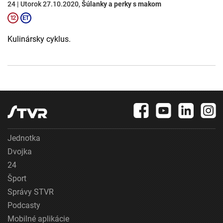
24 | Utorok 27.10.2020,
Šúlanky a perky s makom
Kulinársky cyklus.
Jednotka
Dvojka
24
Šport
Správy STVR
Podcasty
Mobilné aplikácie