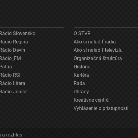
Rádio Slovensko
O STVR
Rádio Regina
Ako si naladiť rádiá
Rádio Devín
Ako si naladiť televíziu
Rádio_FM
Organizačná štruktúra
Patria
História
Rádio RSI
Kariéra
Rádio Litera
Rada
Rádio Junior
Úhrady
Kreatívne centrá
Vyhlásenie o prístupnosti
 a rozhlas