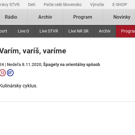
právy STVR
Deti
Pečie celé Slovensko
Výročie
E-SHOP
Rádio
Archív
Program
Novinky
port
Live O
Live STVR
Live NR SR
Archív
Progr
Varím, varíš, varíme
24 | Nedeľa 8.11.2020,
Špagety na orientálny spôsob
Kulinársky cyklus.