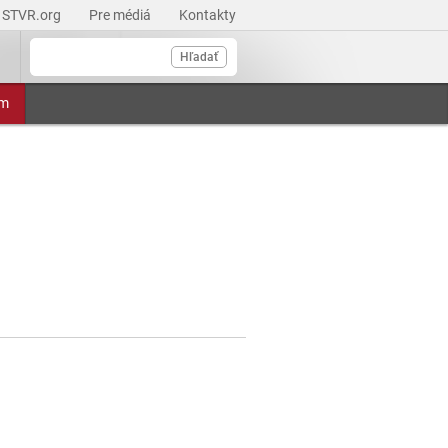
STVR.org
Pre médiá
Kontakty
Hľadať
am