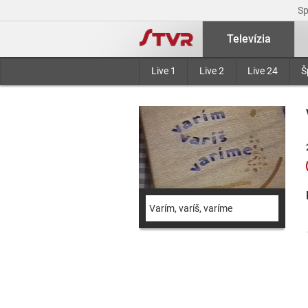
S
Televízia
Live 1
Live 2
Live 24
Š
Varím, varíš, varíme