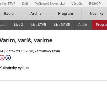
právy STVR
Deti
Pečie celé Slovensko
Výročie
E-SHOP
Rádio
Archív
Program
Novinky
port
Live O
Live STVR
Live NR SR
Archív
Progr
Varím, varíš, varíme
24 | Piatok 23.10.2020,
Zemiakový závin
Kulinársky cyklus.