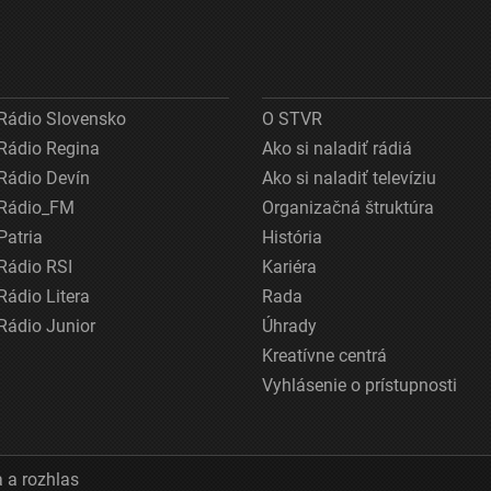
Rádio Slovensko
O STVR
Rádio Regina
Ako si naladiť rádiá
Rádio Devín
Ako si naladiť televíziu
Rádio_FM
Organizačná štruktúra
Patria
História
Rádio RSI
Kariéra
Rádio Litera
Rada
Rádio Junior
Úhrady
Kreatívne centrá
Vyhlásenie o prístupnosti
 a rozhlas