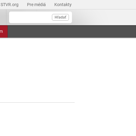
STVR.org
Pre médiá
Kontakty
Hľadať
am