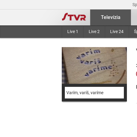
S
Televízia
Live 1
Live 2
Live 24
Š
Varím, varíš, varíme