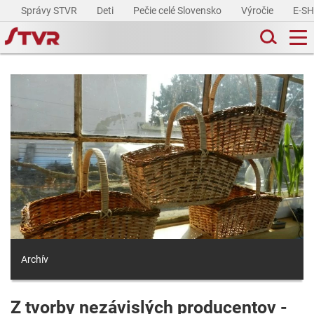
Správy STVR
Deti
Pečie celé Slovensko
Výročie
E-S
Archív
Z tvorby nezávislých producentov -