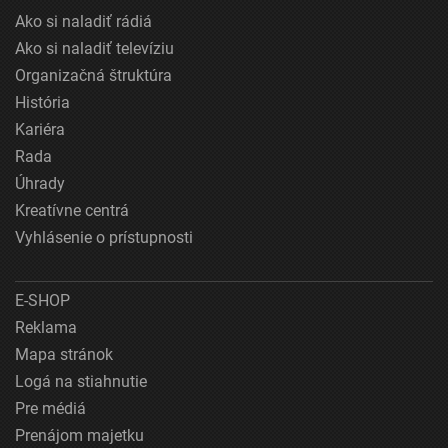
Ako si naladiť rádiá
Ako si naladiť televíziu
Organizačná štruktúra
História
Kariéra
Rada
Úhrady
Kreatívne centrá
Vyhlásenie o prístupnosti
E-SHOP
Reklama
Mapa stránok
Logá na stiahnutie
Pre médiá
Prenájom majetku