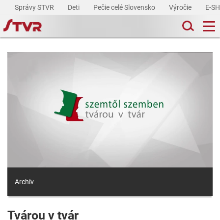
Správy STVR
Deti
Pečie celé Slovensko
Výročie
E-S
Archív
Tvárou v tvár