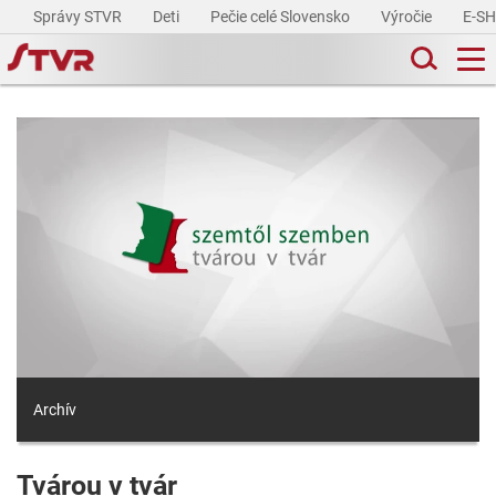
Správy STVR
Deti
Pečie celé Slovensko
Výročie
E-S
Archív
Tvárou v tvár