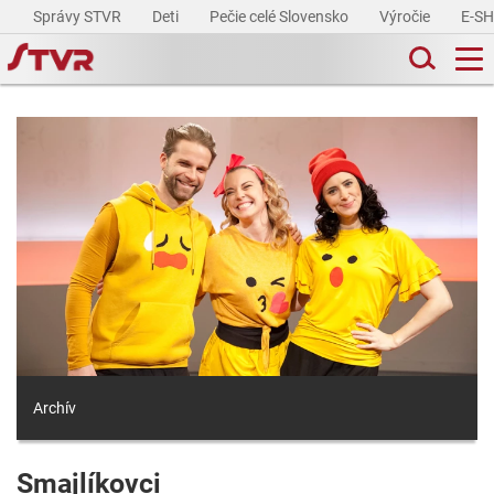
Správy STVR
Deti
Pečie celé Slovensko
Výročie
E-S
Archív
Smajlíkovci