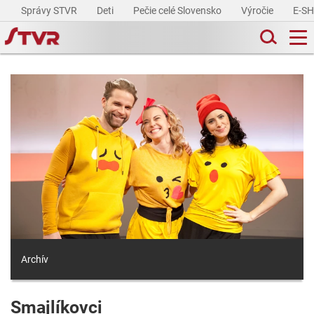
Správy STVR
Deti
Pečie celé Slovensko
Výročie
E-S
Archív
Smajlíkovci