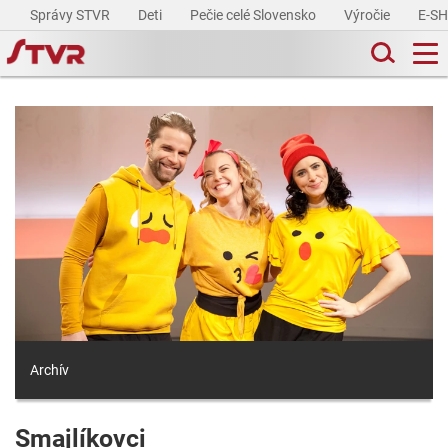
Správy STVR
Deti
Pečie celé Slovensko
Výročie
E-S
Archív
Smajlíkovci