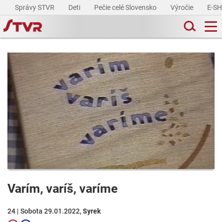
Správy STVR
Deti
Pečie celé Slovensko
Výročie
E-S
Varím, varíš, varíme
24 | Sobota 29.01.2022,
Syrek