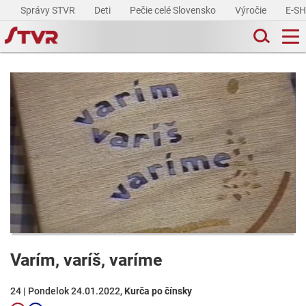
Správy STVR
Deti
Pečie celé Slovensko
Výročie
E-S
Varím, varíš, varíme
24 | Pondelok 24.01.2022,
Kurča po čínsky