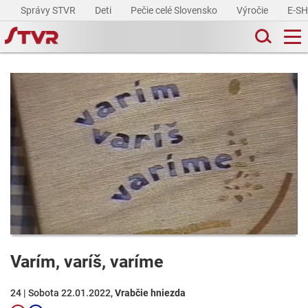
Správy STVR
Deti
Pečie celé Slovensko
Výročie
E-S
Varím, varíš, varíme
24 | Sobota 22.01.2022,
Vrabčie hniezda