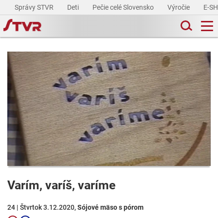
Správy STVR
Deti
Pečie celé Slovensko
Výročie
E-S
Varím, varíš, varíme
24 | Štvrtok 3.12.2020,
Sójové mäso s pórom