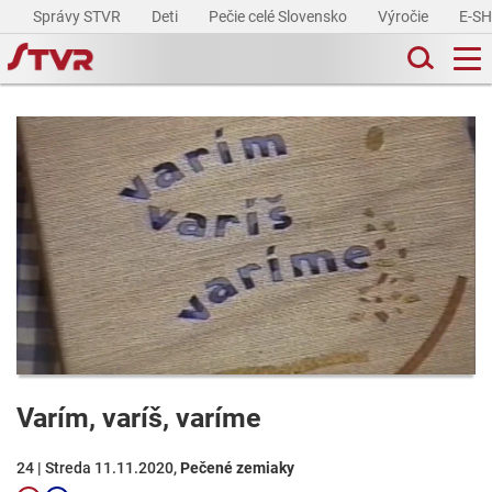
Správy STVR
Deti
Pečie celé Slovensko
Výročie
E-S
Varím, varíš, varíme
24 | Streda 11.11.2020,
Pečené zemiaky